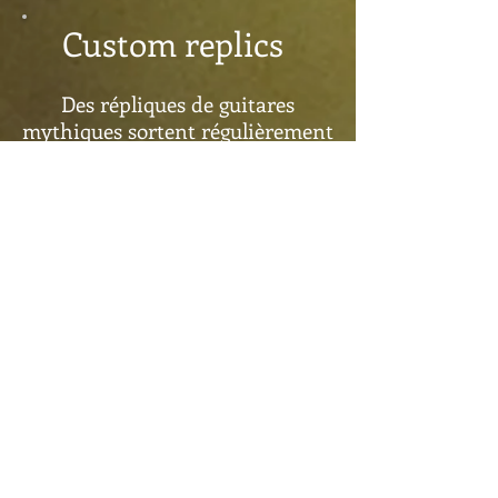
Custom replics
Des répliques de guitares
mythiques sortent régulièrement
de l'atelier
Adaptés à vos goûts et besoins
ou à mon inspiration, ces
modèles revisitent les classiques
et les magnifient d'une qualité
artisanale