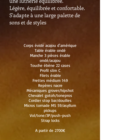
une lutherie équilibrée.
Légère, équilibrée et confortable.
S'adapte à une large palette de
sons et de styles
Corps évidé acajou d'amérique
Table érable ondé
Manche 3 pièces érable
ondé/acajou
Touche ébène 22 cases
Profil slim C
Filets érable
Frettes médium 149
Repères nacre
Mécaniques grover/hipshot
Chevalet gotoh/tonepros
Cordier stop bar/douilles
Micros tornade MS 59/asyllum
pickups
Vol/tone/3P/push-push
Strap locks
A partir de 2700€