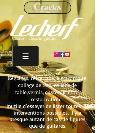
Custom electric guitars
Régla
ges,
refrettage, électronique,
collage de tête, collage de
table,vernis, customisation,
restauration
.
..
Inutile d'essayer de lister
toutes les
interventions possibles, il y a
presque autant de cas de figures
que de guitares.